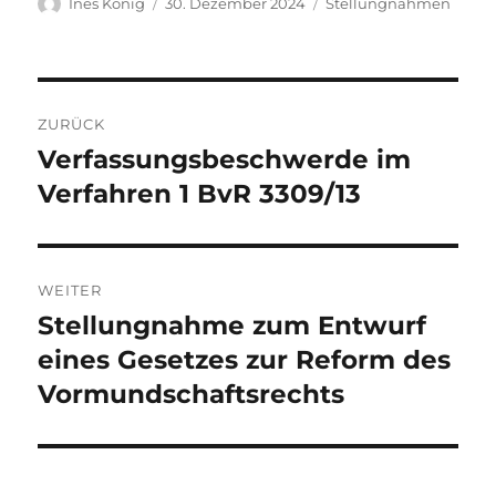
Autor
Veröffentlicht
Kategorien
Ines König
30. Dezember 2024
Stellungnahmen
am
Beitragsnavigation
ZURÜCK
Verfassungsbeschwerde im
Vorheriger
Beitrag:
Verfahren 1 BvR 3309/13
WEITER
Stellungnahme zum Entwurf
Nächster
Beitrag:
eines Gesetzes zur Reform des
Vormundschaftsrechts